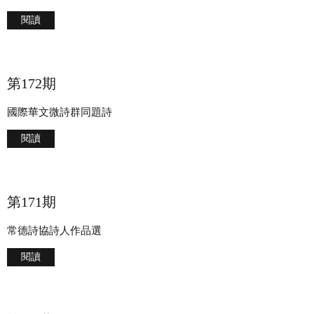
閱讀
第172期
國際華文微詩群同題詩
閱讀
第171期
常德詩協詩人作品選
閱讀