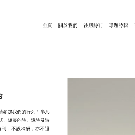
主頁
關於我們
往期詩刊
專題詩輯
約
請參加我們的行列！舉凡
式、短長的詩、譯詩及詩
詩刊，不設稿酬，亦不退