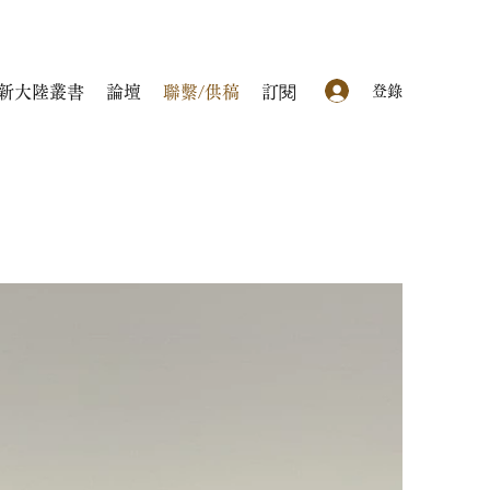
登錄
新大陸叢書
論壇
聯繫/供稿
訂閱