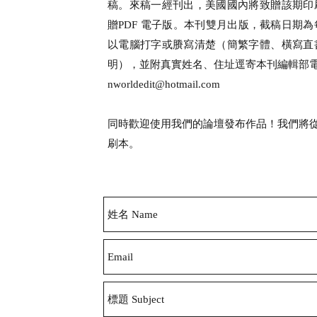
稿。來稿一經刊出，美國國內將致贈該期印
贈PDF 電子版。本刊雙月出版，截稿日期
以電腦打字或賸寫清楚（簡繁字體、橫寫直
明），並附真實姓名、住址逕寄本刊編輯部
nworldedit@hotmail.com
​同時
歡迎使用我們的論壇發布作品！我們將
刷本。