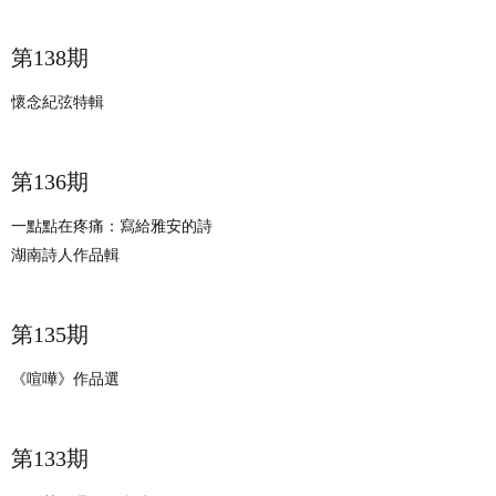
第138期
懷念紀弦特輯
第136期
一點點在疼痛：寫給雅安的詩
湖南詩人作品輯
第135期
《喧嘩》作品選
​第133期