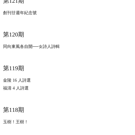
​第121期
創刊廿週年紀念號
​第120期
同向東風各自開──女詩人詩輯
​第119期
金陵 16 人詩選
福清 4 人詩選
​第118期
玉樹！王樹！