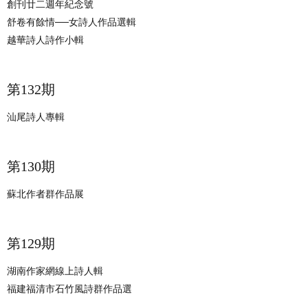
創刊廿二週年紀念號
舒卷有餘情──女詩人作品選輯
越華詩人詩作小輯
​第132期
汕尾詩人專輯
​第130期
蘇北作者群作品展
​第129期
湖南作家網線上詩人輯
福建福清市石竹風詩群作品選