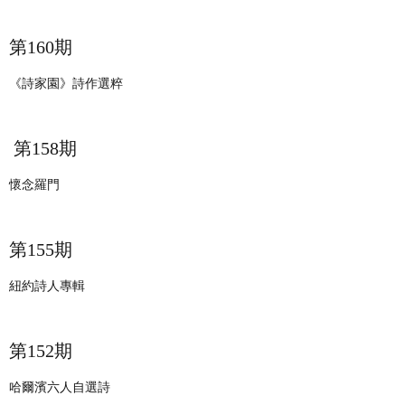
第160期
《詩家園》詩作選粹
第158期
懷念羅門
第155期
紐約詩人專輯
第152期
哈爾濱六人自選詩