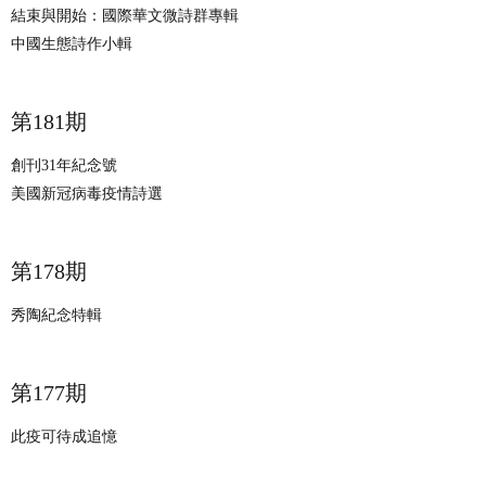
結束與開始：國際華文微詩群專輯
中國生態詩作小輯
​第181期
創刊31年紀念號
美國新冠病毒疫情詩選
​​第178期
秀陶紀念特輯
第177期
此疫可待成追憶