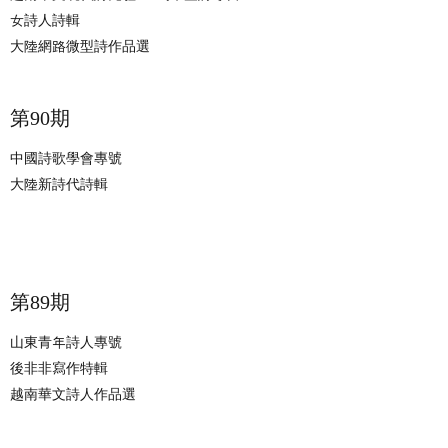
女詩人詩輯
大陸網路微型詩作品選
​第90期
中國詩歌學會專號
大陸新詩代詩輯
第89期
山東青年詩人專號
後非非寫作特輯
越南華文詩人作品選