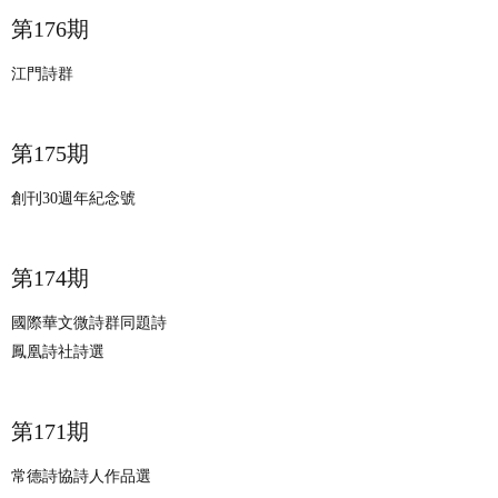
第176期
江門詩群
第175期
創刊30週年紀念號
第174期
國際華文微詩群同題詩
鳳凰詩社詩選
第171期
常德詩協詩人作品選