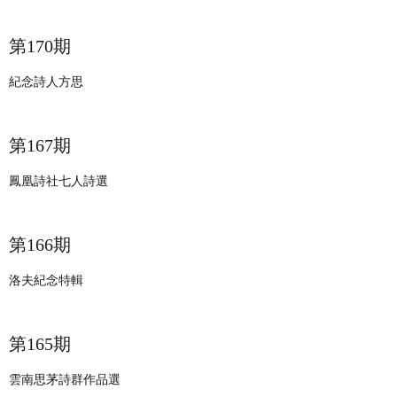
第170期
紀念詩人方思
第167期
鳳凰詩社七人詩選
​​第166期
洛夫紀念特輯
第165期
雲南思茅詩群作品選