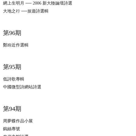
網上生明月 ── 2006 新大陸論壇詩選
大地之行 ──旅遊詩選輯
​​第96期
鄭玲近作選輯
​​第95期
低詩歌專輯
中國微型詩網站詩選
​第94期
周夢蝶作品小展
鎢絲專號