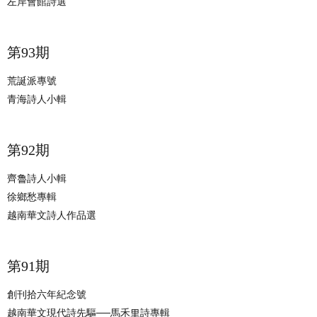
左岸會館詩選
​第93期
荒誕派專號
青海詩人小輯
​第92期
齊魯詩人小輯
徐鄉愁專輯
越南華文詩人作品選
​第91期
創刊拾六年紀念號
越南華文現代詩先驅──馬禾里詩專輯