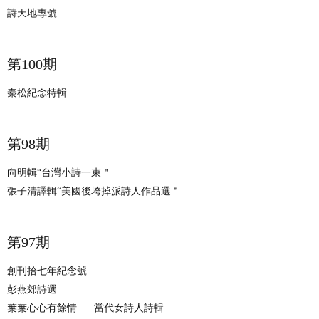
詩天地專號
​​第100期
秦松紀念特輯
​​第98期
向明輯“台灣小詩一束＂
張子清譯輯“美國後垮掉派詩人作品選＂
​​第97期
創刊拾七年紀念號
彭燕郊詩選
葉葉心心有餘情 ──當代女詩人詩輯