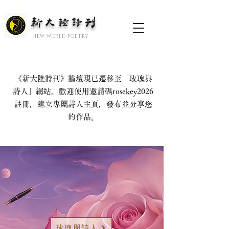
新大陆诗刊
​NEW WORLD POETRY
《新大陸詩刊》論壇現已遷移至「玫瑰與
詩人」網站。歡迎使用邀請碼rosekey2026
註冊，建立專屬詩人主頁，發布並分享您
的作品。
玫瑰與詩人