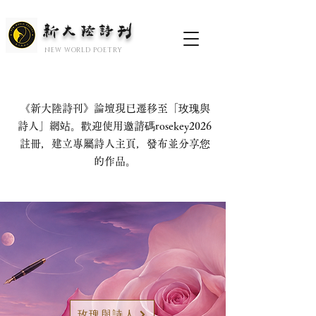
新大陆诗刊
​NEW WORLD POETRY
《新大陸詩刊》論壇現已遷移至「玫瑰與
詩人」網站。歡迎使用邀請碼rosekey2026
註冊，建立專屬詩人主頁，發布並分享您
的作品。
玫瑰與詩人