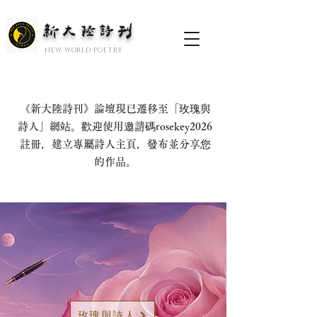
新大陆诗刊
​NEW WORLD POETRY
《新大陸詩刊》論壇現已遷移至「玫瑰與
詩人」網站。歡迎使用邀請碼rosekey2026
註冊，建立專屬詩人主頁，發布並分享您
的作品。
玫瑰與詩人