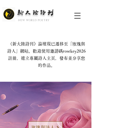
新大陆诗刊
​NEW WORLD POETRY
《新大陸詩刊》論壇現已遷移至「玫瑰與
詩人」網站。歡迎使用邀請碼rosekey2026
註冊，建立專屬詩人主頁，發布並分享您
的作品。
玫瑰與詩人