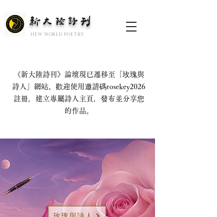
新大陆诗刊
​NEW WORLD POETRY
《新大陸詩刊》論壇現已遷移至「玫瑰與
詩人」網站。歡迎使用邀請碼rosekey2026
註冊，建立專屬詩人主頁，發布並分享您
的作品。
玫瑰與詩人