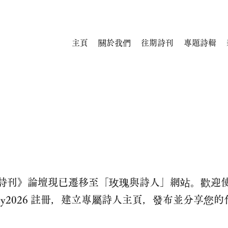
主頁
關於我們
往期詩刊
專題詩輯
詩刊》論壇現已遷移至「玫瑰與詩人」網站。歡迎
ekey2026 註冊，建立專屬詩人主頁，發布並分享您