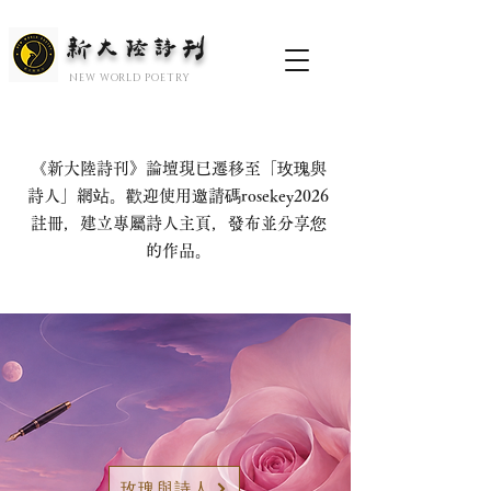
新大陆诗刊
​NEW WORLD POETRY
《新大陸詩刊》論壇現已遷移至「玫瑰與
詩人」網站。歡迎使用邀請碼rosekey2026
註冊，建立專屬詩人主頁，發布並分享您
的作品。
玫瑰與詩人