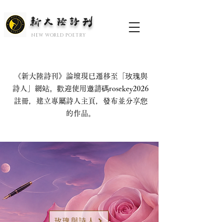
新大陆诗刊
​NEW WORLD POETRY
《新大陸詩刊》論壇現已遷移至「玫瑰與
詩人」網站。歡迎使用邀請碼rosekey2026
註冊，建立專屬詩人主頁，發布並分享您
的作品。
玫瑰與詩人