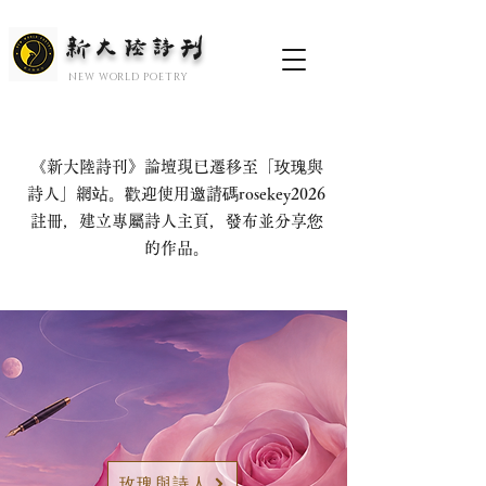
新大陆诗刊
​NEW WORLD POETRY
《新大陸詩刊》論壇現已遷移至「玫瑰與
詩人」網站。歡迎使用邀請碼rosekey2026
註冊，建立專屬詩人主頁，發布並分享您
的作品。
玫瑰與詩人