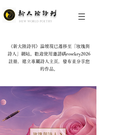
新大陆诗刊
​NEW WORLD POETRY
《新大陸詩刊》論壇現已遷移至「玫瑰與
詩人」網站。歡迎使用邀請碼rosekey2026
註冊，建立專屬詩人主頁，發布並分享您
的作品。
玫瑰與詩人