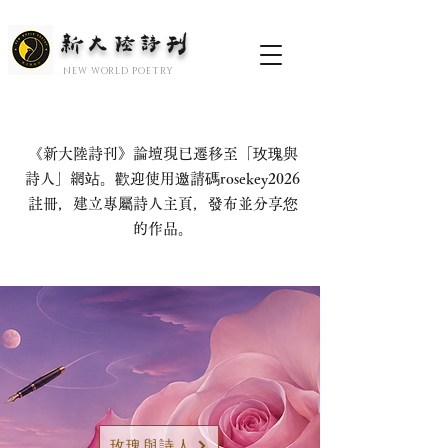
新大陆诗刊
​NEW WORLD POETRY
《新大陸詩刊》論壇現已遷移至「玫瑰與
詩人」網站。歡迎使用邀請碼rosekey2026
註冊，建立專屬詩人主頁，發布並分享您
的作品。
玫瑰與詩人