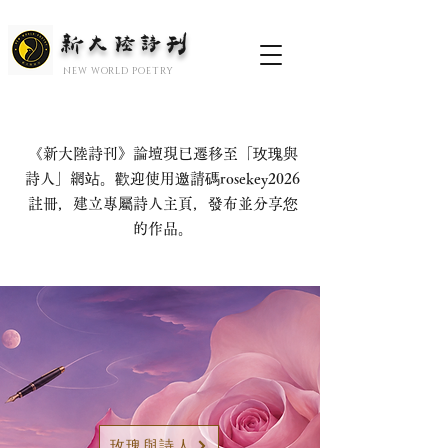
新大陆诗刊
​NEW WORLD POETRY
《新大陸詩刊》論壇現已遷移至「玫瑰與
詩人」網站。歡迎使用邀請碼rosekey2026
註冊，建立專屬詩人主頁，發布並分享您
的作品。
玫瑰與詩人