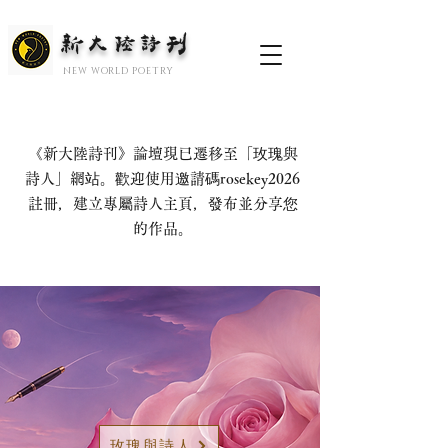
新大陆诗刊
​NEW WORLD POETRY
《新大陸詩刊》論壇現已遷移至「玫瑰與
詩人」網站。歡迎使用邀請碼rosekey2026
註冊，建立專屬詩人主頁，發布並分享您
的作品。
玫瑰與詩人