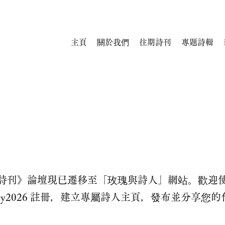
主頁
關於我們
往期詩刊
專題詩輯
詩刊》論壇現已遷移至「玫瑰與詩人」網站。歡迎
ekey2026 註冊，建立專屬詩人主頁，發布並分享您