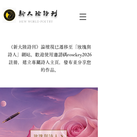
新大陆诗刊
​NEW WORLD POETRY
《新大陸詩刊》論壇現已遷移至「玫瑰與
詩人」網站。歡迎使用邀請碼rosekey2026
註冊，建立專屬詩人主頁，發布並分享您
的作品。
玫瑰與詩人