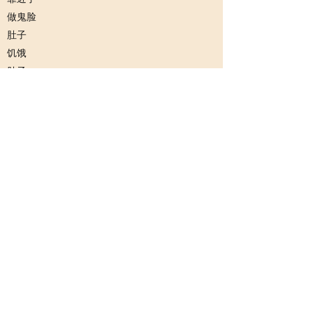
做鬼脸
肚子
饥饿
肚子
纵欲
肚子
一见钟情
千言万语
肚子
养私生子
养蛔虫
肚子
切一刀
缝十针
肚子
不哭
也不笑