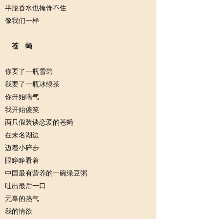
半瓶香水也掩饰不住
像我们一样
苍 蝇
你要了一瓶雪碧
我要了一瓶冰绿茶
你开始喘气
我开始傻笑
两只假装谈恋爱的苍蝇
在未名湖边
迈着小碎步
眼睁睁看着
中国最有营养的一碗绿豆粥
吐出最后一口
无辜的热气
我的情欲