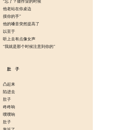
“忘了？做作业的时候
他老站在你桌边
摸你的手”
他的嗓音突然提高了
以至于
听上去有点像女声
“我就是那个时候注意到你的”
肚 子
凸起来
陷进去
肚子
咚咚响
噗噗响
肚子
靠近了